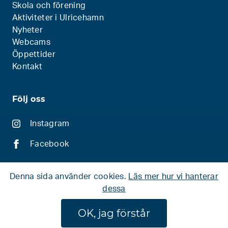
Skola och förening
Aktiviteter i Ulricehamn
Nyheter
Webcams
Öppettider
Kontakt
Följ oss
Instagram
Facebook
Denna sida använder cookies.
Läs mer hur vi hanterar
dessa
© 2026 Ski Bike Hike
OK, jag förstår