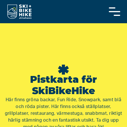
Skip
to
content
*
Pistkarta för
SkiBikeHike
Här finns gröna backar, Fun Ride, Snowpark, samt blå
och röda pister. Här finns också ställplatser,
grillplatser, restaurang, värmestuga, snabbmat, riktigt
härlig stämning och en fantastisk utsikt. Ta dig upp
med någon av våra liftar och bara åk!