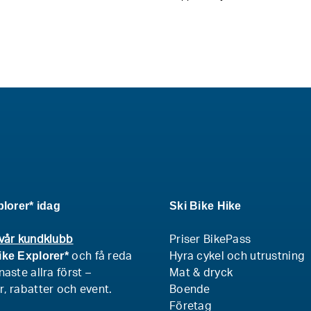
plorer* idag
Ski Bike Hike
vår kundklubb
Priser BikePass
ike Explorer*
och få reda
Hyra cykel och utrustning
aste allra först –
Mat & dryck
, rabatter och event.
Boende
Företag