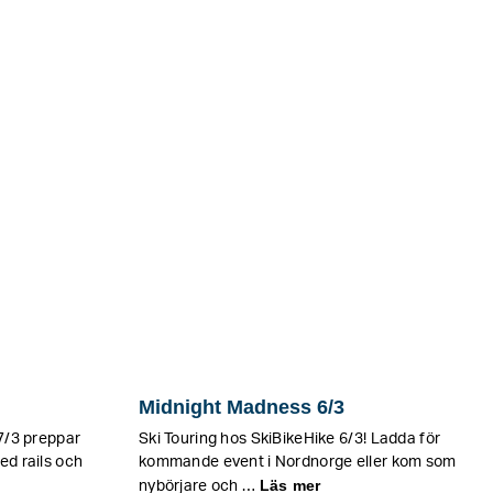
Midnight Madness 6/3
 7/3 preppar
Ski Touring hos SkiBikeHike 6/3! Ladda för
ed rails och
kommande event i Nordnorge eller kom som
Läs mer
nybörjare och …