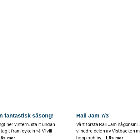
n fantastisk säsong!
Rail Jam 7/3
ngt ner vintern, ställt undan
Vårt första Rail Jam någonsin!
tagit fram cykeln 🚵 Vi vill
vi nedre delen av Vistbacken m
Läs mer
Läs mer
hopp och by…