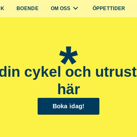
CK
BOENDE
OM OSS
ÖPPETTIDER
*
din cykel och utrus
här
Boka idag!