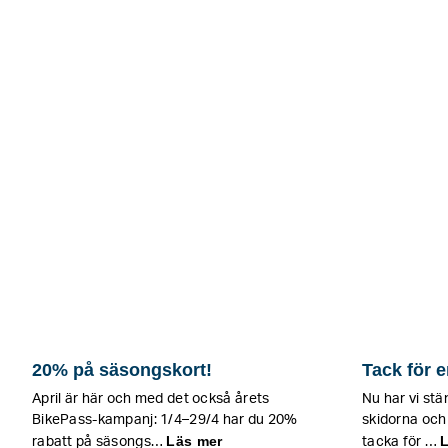
20% på säsongskort!
Tack för e
April är här och med det också årets
Nu har vi stä
BikePass-kampanj: 1/4–29/4 har du 20%
skidorna och 
Läs mer
rabatt på säsongs…
tacka för …