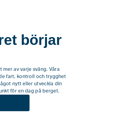
et börjar
ut mer av varje sväng. Våra
e fart, kontroll och trygghet
något nytt eller utveckla din
unkt för en dag på berget.
leder