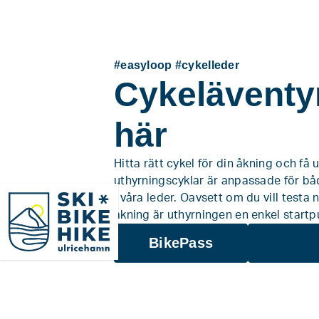
#easyloop #cykelleder
Cykeläventyr
här
Hitta rätt cykel för din åkning och få 
uthyrningscyklar är anpassade för båd
i våra leder. Oavsett om du vill testa 
SkiBikeHike Ulricehamn
åkning är uthyrningen en enkel startp
BikePass
Våra 