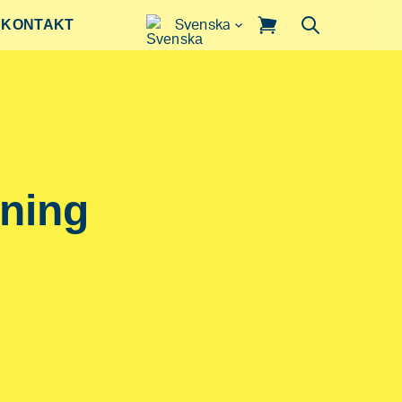
KONTAKT
Svenska
tning