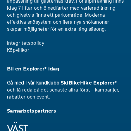
anpassning till gästernas krav. För alpin åkning finns
idag 7 liftar och 8 nedfarter med varierad åkning
och givetvis finns ett parkområde! Moderna
effektiva snösystem och flera nya snökanoner
skapar möjligheter för en extra lång säsong.
Integritetspolicy
Köpvillkor
Bli en Explorer* idag
SkiBikeHike Explorer*
Gå med i vår kundklubb
och få reda på det senaste allra först – kampanjer,
rabatter och event.
Samarbetspartners