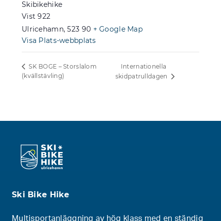
Skibikehike
Vist 922
Ulricehamn
,
523 90
+ Google Map
Visa Plats-webbplats
Internationella
SK BOGE – Storslalom
(kvällstävling)
skidpatrulldagen
Ski Bike Hike
Multisportanläggning av hög klass med en ständig