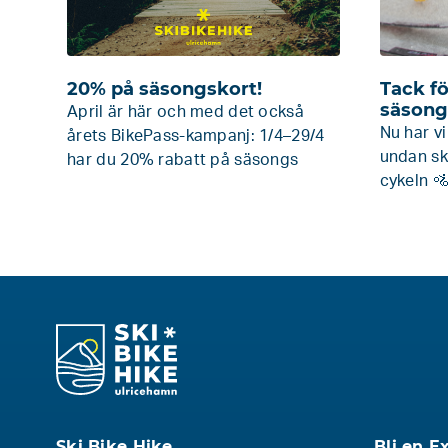
20% på säsongskort!
Tack fö
säsong
April är här och med det också
Nu har vi
årets BikePass-kampanj: 1/4–29/4
undan sk
har du 20% rabatt på säsongs
cykeln 🚵
Ski Bike Hike
Bli en E