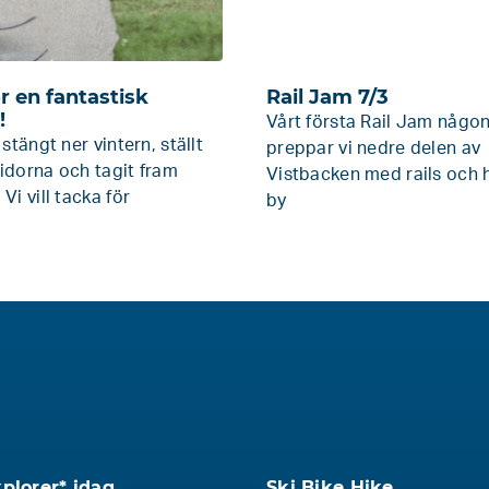
r en fantastisk
Rail Jam 7/3
!
Vårt första Rail Jam någon
 stängt ner vintern, ställt
preppar vi nedre delen av
idorna och tagit fram
Vistbacken med rails och
 Vi vill tacka för
by
xplorer* idag
Ski Bike Hike