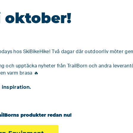
 oktober!
pdays hos SkiBikeHike! Två dagar där outdoorliv möter g
ing och upptäcka nyheter från TrailBorn och andra leverant
 en varm brasa 🔥
 inspiration.
ailBorns produkter redan nu!