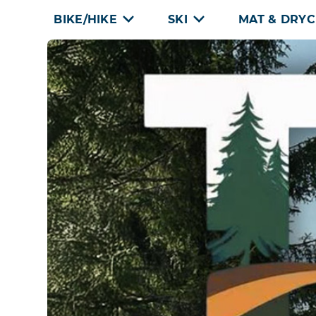
Skip
BIKE/HIKE
SKI
MAT & DRY
to
content