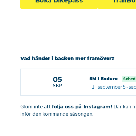
Boka bikepass
TrailB
Vad händer i backen mer framöver?
05
SM i Enduro
Sched
SEP
september 5 - se
följa oss på Instagram!
Glöm inte att
Där kan ni
inför den kommande säsongen.