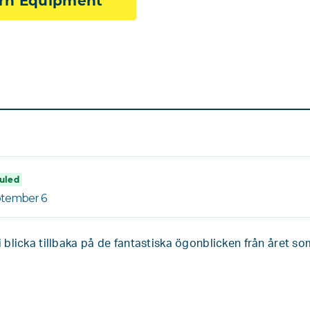
orn Equipment
uled
ptember 6
 blicka tillbaka på de fantastiska ögonblicken från året s