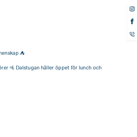
emenskap ⛺️
örer 🚵 Dalstugan håller öppet för lunch och