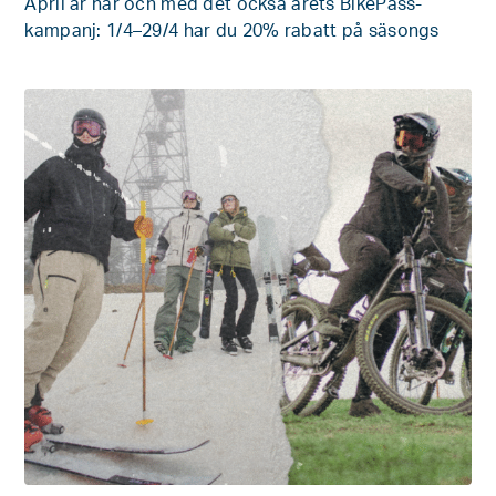
April är här och med det också årets BikePass-
kampanj: 1/4–29/4 har du 20% rabatt på säsongs