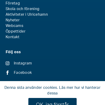
Företag
Skola och förening
Aktiviteter i Ulricehamn
Nyheter
Webcams
Öppettider
Kontakt
Följ oss
Instagram
Facebook
Denna sida använder cookies.
Läs mer hur vi hanterar
dessa
© 2026 Ski Bike Hike
OK, jag förstår