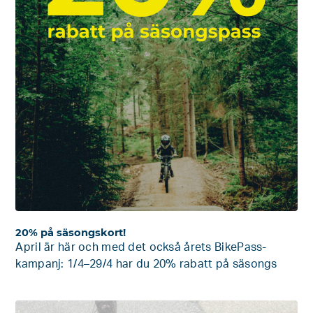
20% på säsongskort!
April är här och med det också årets BikePass-
kampanj: 1/4–29/4 har du 20% rabatt på säsongs