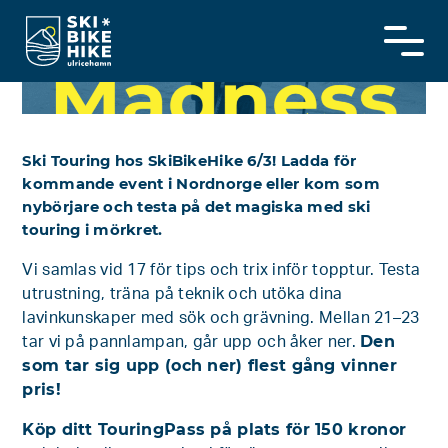
Skip
to
content
Ski Touring hos SkiBikeHike 6/3! Ladda för
kommande event i Nordnorge eller kom som
nybörjare och testa på det magiska med ski
touring i mörkret.
Vi samlas vid 17 för tips och trix inför topptur. Testa
utrustning, träna på teknik och utöka dina
lavinkunskaper med sök och grävning. Mellan 21–23
Den
tar vi på pannlampan, går upp och åker ner.
som tar sig upp (och ner) flest gång vinner
pris!
Köp ditt TouringPass på plats för 150 kronor