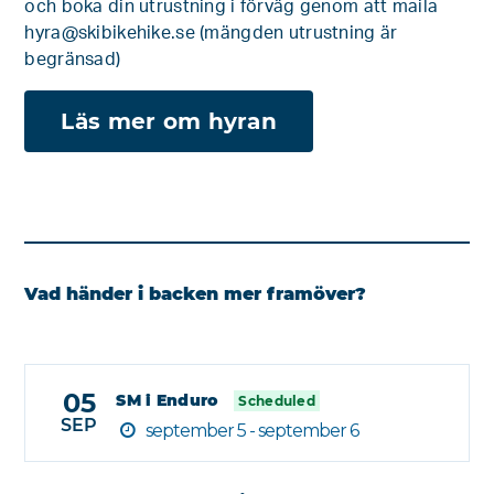
och boka din utrustning i förväg genom att maila
hyra@skibikehike.se
(mängden utrustning är
begränsad)
Läs mer om hyran
Vad händer i backen mer framöver?
05
SM i Enduro
Scheduled
SEP
september 5 - september 6