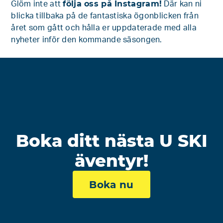
följa oss på Instagram!
Glöm inte att
Där kan ni
blicka tillbaka på de fantastiska ögonblicken från
året som gått och hålla er uppdaterade med alla
nyheter inför den kommande säsongen.
Boka ditt nästa U SKI
äventyr!
Boka nu