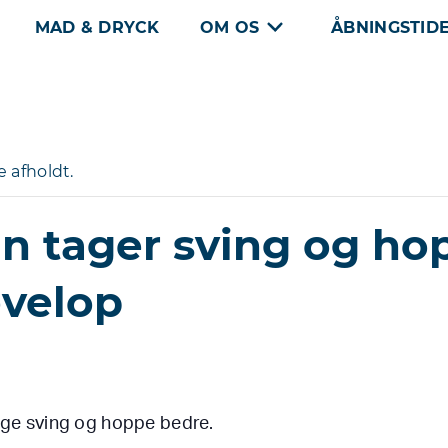
MAD & DRYCK
OM OS
ÅBNINGSTID
 afholdt.
n tager sving og ho
evelop
tage sving og hoppe bedre.