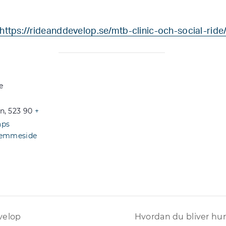
https://rideanddevelop.se/mtb-clinic-och-social-ride
e
mn
,
523 90
+
aps
jemmeside
velop
Hvordan du bliver hu