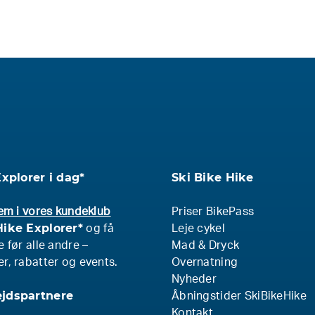
Explorer i dag*
Ski Bike Hike
em i vores kundeklub
Priser BikePass
ike Explorer*
og få
Leje cykel
 før alle andre –
Mad & Dryck
, rabatter og events.
Overnatning
Nyheder
jdspartnere
Åbningstider SkiBikeHike
Kontakt