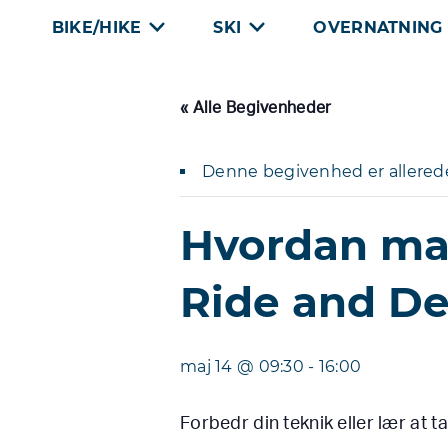
Skip
BIKE/HIKE
SKI
OVERNATNING
to
content
« Alle Begivenheder
Denne begivenhed er allerede
Hvordan ma
Ride and D
maj 14 @ 09:30
-
16:00
Forbedr din teknik eller lær at 