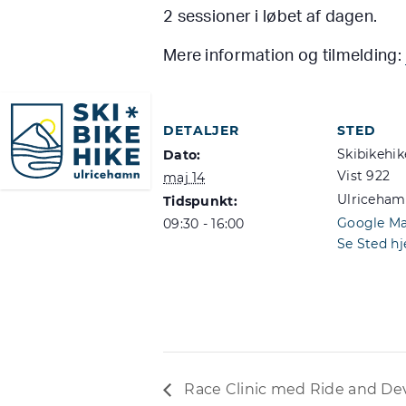
2 sessioner i løbet af dagen.
Mere information og tilmelding:
SkiBikeHike Ulricehamn
DETALJER
STED
Skibikehik
Dato:
Vist 922
maj 14
Ulriceha
Tidspunkt:
Google M
09:30 - 16:00
Se Sted h
Race Clinic med Ride and De