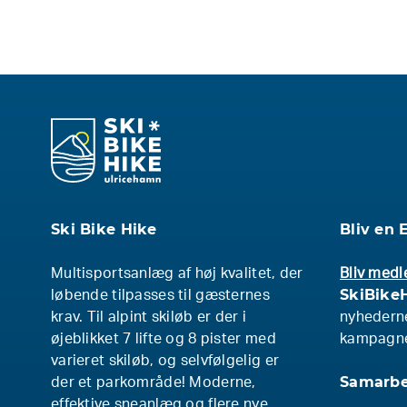
Ski Bike Hike
Bliv en 
Multisportsanlæg af høj kvalitet, der
Bliv medl
SkiBikeH
løbende tilpasses til gæsternes
krav. Til alpint skiløb er der i
nyhederne
øjeblikket 7 lifte og 8 pister med
kampagner
varieret skiløb, og selvfølgelig er
Samarbe
der et parkområde! Moderne,
effektive sneanlæg og flere nye