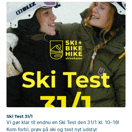
Ski Test 31/1
Vi gør klar til endnu en Ski Test den 31/1 kl. 10–16!
Kom forbi, prøv på ski og test nyt udstyr