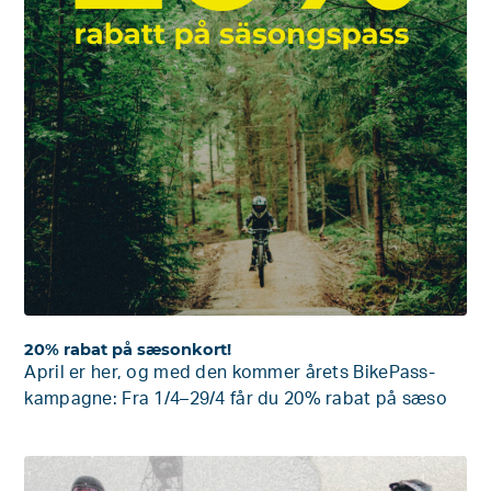
20% rabat på sæsonkort!
April er her, og med den kommer årets BikePass-
kampagne: Fra 1/4–29/4 får du 20% rabat på sæso